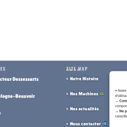
ES
SITE MAP
cteur Dessessarts
Notre Histoire
>
Notre 
Nos Machines
logne-Beauvoir
d'utilis
→ Cons
comport
Nos actualités
→ Ne p
e
caractér
Nous contacter