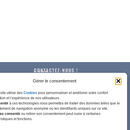
CONTACTEZ-NOUS !
Gérer le consentement
site utilise des
Cookies
pour personnaliser et améliorer votre confort
ation et l’expérience de nos utilisateurs.
© E.T.A. Balanche [2025]
entir
à ces technologies nous permettra de traiter des données telles que le
ement de navigation anonyme ou les identifiants uniques sur ce site.
Tous droits réservés.
as consentir
ou retirer son consentement peut nuire à certaines
Created by
M2C Communication
istiques et fonctions.