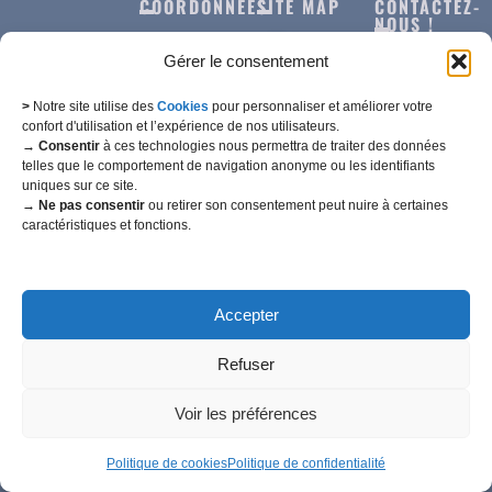
COORDONNÉES
SITE MAP
CONTACTEZ-
NOUS !
27 Rue du
Notre
Gérer le consentement
Docteur
Histoire
Dessessarts
Nos
>
Notre site utilise des
Cookies
pour personnaliser et améliorer votre
confort d'utilisation et l’expérience de nos utilisateurs.
Machines
→ Consentir
à ces technologies nous permettra de traiter des données
10340
telles que le comportement de navigation anonyme ou les identifiants
Bragelogne-
uniques sur ce site.
Nos
Beauvoir
→ Ne pas consentir
ou retirer son consentement peut nuire à certaines
actualités
caractéristiques et fonctions.
© E.T.A.
Nous
Aube, France
Balanche
contacter
[2025]
Tous droits
Tél. : 06 86 27
Accepter
réservés.
95 51
Politique de
Created by
Refuser
confidentialité
M2C
Politique
Communication
Voir les préférences
de
cookies
Politique de cookies
Politique de confidentialité