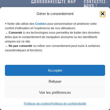
COORDONNÉES
SITE MAP
CONTACTEZ-
NOUS !
27 Rue du
Notre
Gérer le consentement
Docteur
Histoire
Dessessarts
Nos
>
Notre site utilise des
Cookies
pour personnaliser et améliorer votre
confort d'utilisation et l’expérience de nos utilisateurs.
Machines
→ Consentir
à ces technologies nous permettra de traiter des données
10340
telles que le comportement de navigation anonyme ou les identifiants
Bragelogne-
uniques sur ce site.
Nos
Beauvoir
→ Ne pas consentir
ou retirer son consentement peut nuire à certaines
actualités
caractéristiques et fonctions.
© E.T.A.
Nous
Aube, France
Balanche
contacter
[2025]
Tous droits
Tél. : 06 86 27
Accepter
réservés.
95 51
Politique de
Created by
Refuser
confidentialité
M2C
Politique
Communication
Voir les préférences
de
cookies
Politique de cookies
Politique de confidentialité