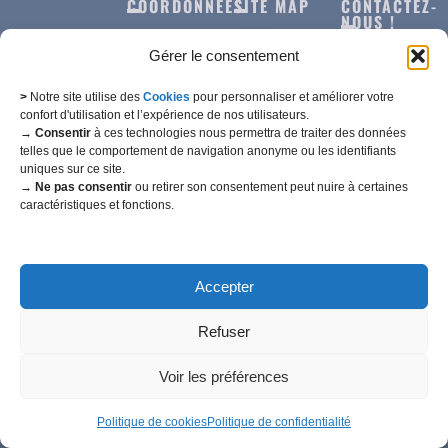
COORDONNÉES
SITE MAP
CONTACTEZ-
NOUS !
27 Rue du
Notre
Gérer le consentement
Docteur
Histoire
Dessessarts
Nos
>
Notre site utilise des
Cookies
pour personnaliser et améliorer votre
confort d'utilisation et l’expérience de nos utilisateurs.
Machines
→ Consentir
à ces technologies nous permettra de traiter des données
10340
telles que le comportement de navigation anonyme ou les identifiants
Bragelogne-
uniques sur ce site.
Nos
Beauvoir
→ Ne pas consentir
ou retirer son consentement peut nuire à certaines
actualités
caractéristiques et fonctions.
© E.T.A.
Nous
Aube, France
Balanche
contacter
[2025]
Tous droits
Tél. : 06 86 27
Accepter
réservés.
95 51
Politique de
Created by
Refuser
confidentialité
M2C
Politique
Communication
Voir les préférences
de
cookies
Politique de cookies
Politique de confidentialité